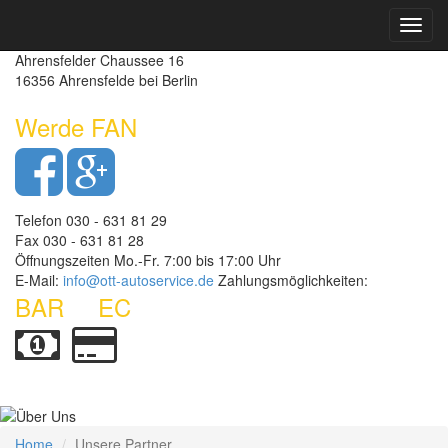
Toggl
Autoservice Ott - Kfz-Meisterbetrieb
navig
Ahrensfelder Chaussee 16
16356 Ahrensfelde bei Berlin
Werde FAN
Telefon 030 - 631 81 29
Fax 030 - 631 81 28
Öffnungszeiten Mo.-Fr. 7:00 bis 17:00 Uhr
E-Mail:
info@ott-autoservice.de
Zahlungsmöglichkeiten:
BAR
EC
Home
Unsere Partner