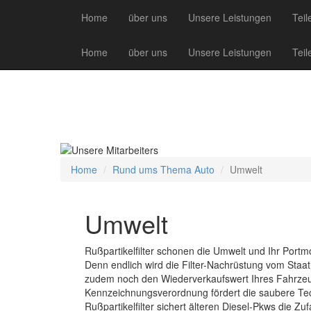
Home
über uns
Unsere Leistungen
Teil
Home
über uns
Unsere Leistungen
Teil
Home
Rund ums Thema Auto
Umwelt
Umwelt
Rußpartikelfilter schonen die Umwelt und Ihr Portmo
Denn endlich wird die Filter-Nachrüstung vom Staat
zudem noch den Wiederverkaufswert Ihres Fahrzeu
Kennzeichnungsverordnung fördert die saubere Tec
Rußpartikelfilter sichert älteren Diesel-Pkws die Zu