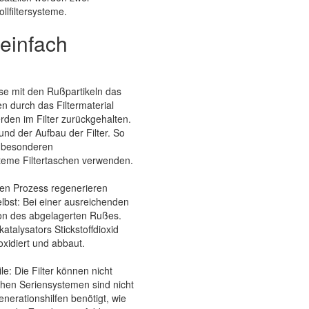
llfiltersysteme.
 einfach
se mit den Rußpartikeln das
n durch das Filtermaterial
erden im Filter zurückgehalten.
und der Aufbau der Filter. So
r besonderen
teme Filtertaschen verwenden.
en Prozess regenerieren
selbst: Bei einer ausreichenden
ion des abgelagerten Rußes.
atalysators Stickstoffdioxid
oxidiert und abbaut.
e: Die Filter können nicht
hen Seriensystemen sind nicht
nerationshilfen benötigt, wie