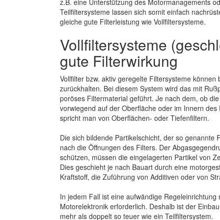
z.B. eine Unterstützung des Motormanagements ode
Teilfiltersysteme lassen sich somit einfach nachrüst
gleiche gute Filterleistung wie Vollfiltersysteme.
Vollfiltersysteme (gesch
gute Filterwirkung
Vollfilter bzw. aktiv geregelte Filtersysteme könne
zurückhalten. Bei diesem System wird das mit Rußp
poröses Filtermaterial geführt. Je nach dem, ob die g
vorwiegend auf der Oberfläche oder im Innern des 
spricht man von Oberflächen- oder Tiefenfiltern.
Die sich bildende Partikelschicht, der so genannte 
nach die Öffnungen des Filters. Der Abgasgegendr
schützen, müssen die eingelagerten Partikel von Ze
Dies geschieht je nach Bauart durch eine motorges
Kraftstoff, die Zuführung von Additiven oder von S
In jedem Fall ist eine aufwändige Regeleinrichtung 
Motorelektronik erforderlich. Deshalb ist der Einbau
mehr als doppelt so teuer wie ein Teilfiltersystem.