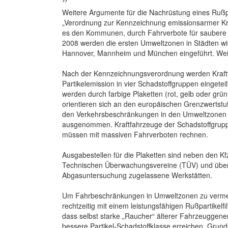
Weitere Argumente für die Nachrüstung eines Rußparti
„Verordnung zur Kennzeichnung emissionsarmer Kra
es den Kommunen, durch Fahrverbote für saubere S
2008 werden die ersten Umweltzonen in Städten wie 
Hannover, Mannheim und München eingeführt. Weit
Nach der Kennzeichnungsverordnung werden Kraftf
Partikelemission in vier Schadstoffgruppen eingetei
werden durch farbige Plaketten (rot, gelb oder grü
orientieren sich an den europäischen Grenzwertstu
den Verkehrsbeschränkungen in den Umweltzonen g
ausgenommen. Kraftfahrzeuge der Schadstoffgruppe
müssen mit massiven Fahrverboten rechnen.
Ausgabestellen für die Plaketten sind neben den Kf
Technischen Überwachungsvereine (TÜV) und über
Abgasuntersuchung zugelassene Werkstätten.
Um Fahrbeschränkungen in Umweltzonen zu vermei
rechtzeitig mit einem leistungsfähigen Rußpartikelfil
dass selbst starke „Raucher“ älterer Fahrzeuggener
bessere Partikel-Schadstoffklasse erreichen. Grund