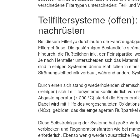
verschiedene Filtertypen unterschieden: Teil- und Vo
Teilfiltersysteme (offen):
nachrüsten
Bei diesem Filtertyp durchlaufen die Fahrzeugabga
Filtergehäuse. Die gasförmigen Bestandteile ströme
hindurch, die Rußteilchen inkl. der Feinstpartikel w
Je nach Hersteller unterscheiden sich das Material 
sind in einigen Systemen dünne Stahlfolien in eine
Strömungsleittechnik verbaut, während andere Sys
Durch einen sich ständig wiederholenden chemisch
(reinigen) sich Teilfiltersysteme kontinuierlich von 
Abgastemperatur (> 200 °C) startet die Regenerat
Dabei wird mit Hilfe des vorgeschalteten Oxidationsk
(NO2), gebildet, das die eingelagerten Rußpartikel 
Diese Selbstreinigung der Systeme hat große Vorteil
verblocken und Regenerationsfahrten wie bei manc
erforderlich. Ebenso wenig werden zusätzliche Rege