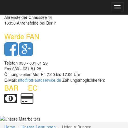
Toggl
Autoservice Ott - Kfz-Meisterbetrieb
navig
Ahrensfelder Chaussee 16
16356 Ahrensfelde bei Berlin
Werde FAN
Telefon 030 - 631 81 29
Fax 030 - 631 81 28
Öffnungszeiten Mo.-Fr. 7:00 bis 17:00 Uhr
E-Mail:
info@ott-autoservice.de
Zahlungsmöglichkeiten:
BAR
EC
Home
Unsere Leistungen
Holen & Bringen