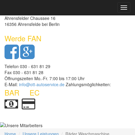
Toggl
Autoservice Ott - Kfz-Meisterbetrieb
navig
Ahrensfelder Chaussee 16
16356 Ahrensfelde bei Berlin
Werde FAN
Telefon 030 - 631 81 29
Fax 030 - 631 81 28
Öffnungszeiten Mo.-Fr. 7:00 bis 17:00 Uhr
E-Mail:
info@ott-autoservice.de
Zahlungsmöglichkeiten:
BAR
EC
Home
Unsere Leistungen
Räder Waschmaschine